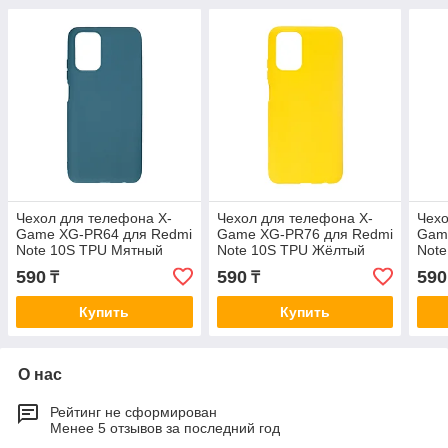
Чехол для телефона X-
Чехол для телефона X-
Чехо
Game XG-PR64 для Redmi
Game XG-PR76 для Redmi
Gam
Note 10S TPU Мятный
Note 10S TPU Жёлтый
Note
590
590
590
₸
₸
Купить
Купить
О нас
Рейтинг не сформирован
Менее 5 отзывов за последний год