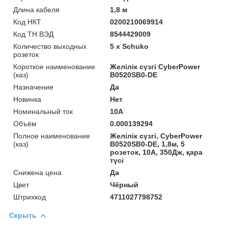
Длина кабеля
1,8 м
Код НКТ
0200210069914
Код ТН ВЭД
8544429009
Количество выходных
5 x Schuko
розеток
Короткое наименование
Желілік сүзгі CyberPower
(каз)
B0520SB0-DE
Назначение
Да
Новинка
Нет
Номинальный ток
10A
Объём
0.000139294
Полное наименование
Желілік сүзгі, CyberPower
(каз)
B0520SB0-DE, 1,8м, 5
розеток, 10А, 350Дж, қара
түсі
Снижена цена
Да
Цвет
Чёрный
Штрихкод
4711027798752
Скрыть