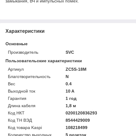
замыкания, ВЧ и импульсных помех.
Характеристики
Основные
Производитель
SVC
Пользовательские характеристики
Артикул
ZC5S-18M
Благотворительность
N
Вес
0.4
Выходной ток
10 A
Гарантия
1 год
Длина кабеля
1,8 м
Код НКТ
0200120836293
Код ТН ВЭД
8544429009
Код товара Kaspi
108218499
Количество выходных
5 розеток