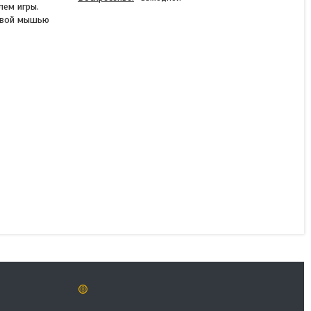
лем игры.
ровой мышью
Держатель провода
мыши Glorious Mouse
Bungee White (G-MB-
WHITE)
В наличии
7 490 ₸
КУПИТЬ
🟡