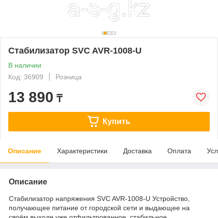
Стабилизатор SVC AVR-1008-U
В наличии
Код: 36909
Розница
13 890
₸
Купить
Описание
Характеристики
Доставка
Оплата
Усл
Описание
Стабилизатор напряжения SVC AVR-1008-U Устройство,
получающее питание от городской сети и выдающее на
своём выходе уже отфильтрованное, стабильное