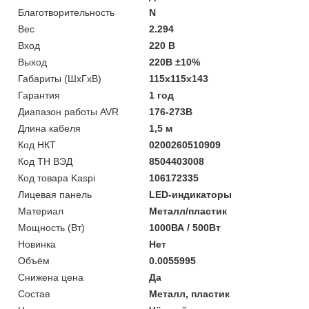
Благотворительность
N
Вес
2.294
Вход
220 В
Выход
220В ±10%
Габариты (ШхГхВ)
115x115x143
Гарантия
1 год
Диапазон работы AVR
176-273В
Длина кабеля
1,5 м
Код НКТ
0200260510909
Код ТН ВЭД
8504403008
Код товара Kaspi
106172335
Лицевая панель
LED-индикаторы
Материал
Металл/пластик
Мощность (Bт)
1000ВА / 500Вт
Новинка
Нет
Объём
0.0055995
Снижена цена
Да
Состав
Металл, пластик