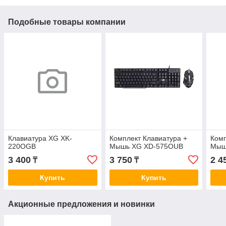
Подобные товары компании
Клавиатура XG XK-
Комплект Клавиатура +
Комп
220OGB
Мышь XG XD-575OUB
Мыш
3 400
3 750
2 4
₸
₸
Купить
Купить
Акционные предложения и новинки