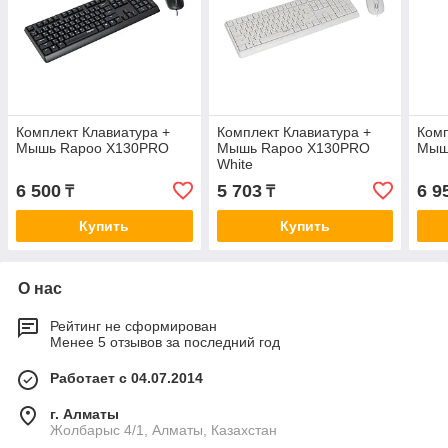
Комплект Клавиатура +
Комплект Клавиатура +
Комп
Мышь Rapoo X130PRO
Мышь Rapoo X130PRO
Мыш
White
6 500
5 703
6 9
₸
₸
Купить
Купить
О нас
Рейтинг не сформирован
Менее 5 отзывов за последний год
Работает с 04.07.2014
г. Алматы
Жолбарыс 4/1, Алматы, Казахстан