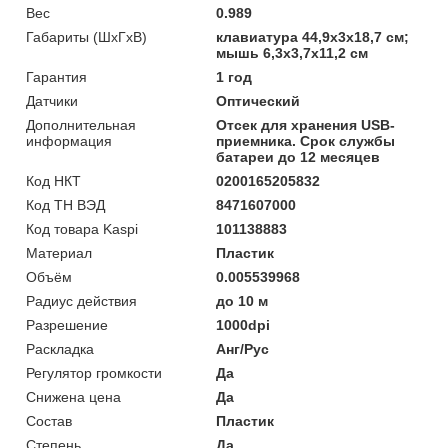
Вес
0.989
Габариты (ШхГхВ)
клавиатура 44,9х3х18,7 см;
мышь 6,3х3,7х11,2 см
Гарантия
1 год
Датчики
Оптический
Дополнительная
Отсек для хранения USB-
информация
приемника. Срок службы
батареи до 12 месяцев
Код НКТ
0200165205832
Код ТН ВЭД
8471607000
Код товара Kaspi
101138883
Материал
Пластик
Объём
0.005539968
Радиус действия
до 10 м
Разрешение
1000dpi
Раскладка
Анг/Рус
Регулятор громкости
Да
Снижена цена
Да
Состав
Пластик
Степень
Да