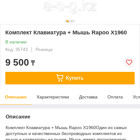
Комплект Клавиатура + Мышь Rapoo X1960
В наличии
Код: 35743
Розница
9 500
₸
Купить
Описание
Характеристики
Доставка
Оплата
Усл
Описание
Комплект Клавиатура + Мышь Rapoo X1960Один из самых
доступных и качественных беспроводных комплектов из
мыши и клавиатуры на рынке. Мышь имеет эргономичную