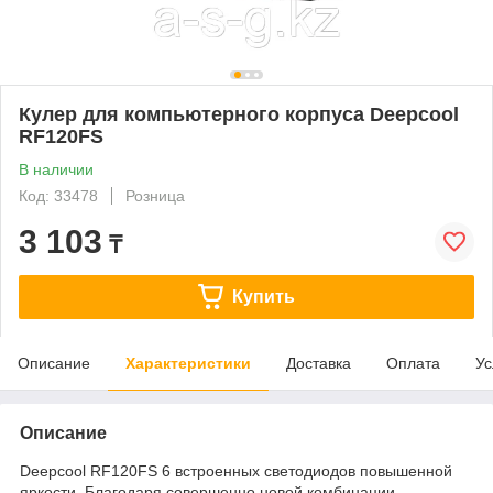
Кулер для компьютерного корпуса Deepcool
RF120FS
В наличии
Код: 33478
Розница
3 103
₸
Купить
Описание
Характеристики
Доставка
Оплата
Ус
Описание
Deepcool RF120FS 6 встроенных светодиодов повышенной
яркости. Благодаря совершенно новой комбинации