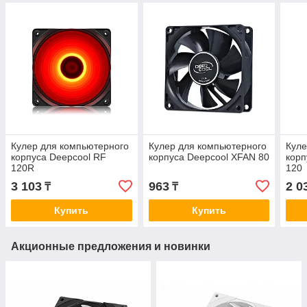
Кулер для компьютерного
Кулер для компьютерного
Куле
корпуса Deepcool RF
корпуса Deepcool XFAN 80
корп
120R
120
3 103
963
2 0
₸
₸
Купить
Купить
Акционные предложения и новинки