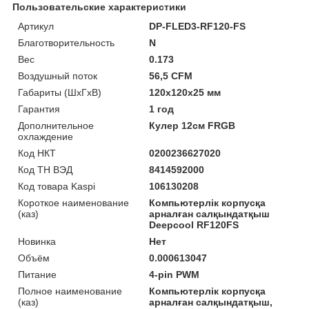
Пользовательские характеристики
Артикул
DP-FLED3-RF120-FS
Благотворительность
N
Вес
0.173
Воздушный поток
56,5 CFM
Габариты (ШхГхВ)
120x120x25 мм
Гарантия
1 год
Дополнительное
Кулер 12см FRGB
охлаждение
Код НКТ
0200236627020
Код ТН ВЭД
8414592000
Код товара Kaspi
106130208
Короткое наименование
Компьютерлік корпусқа
(каз)
арналған салқындатқыш
Deepcool RF120FS
Новинка
Нет
Объём
0.000613047
Питание
4-pin PWM
Полное наименование
Компьютерлік корпусқа
(каз)
арналған салқындатқыш,