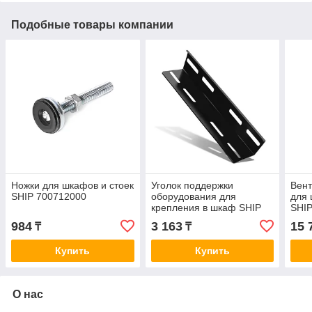
Подобные товары компании
Ножки для шкафов и стоек
Уголок поддержки
Вент
SHIP 700712000
оборудования для
для 
крепления в шкаф SHIP
SHI
701312100
984
3 163
15 
₸
₸
Купить
Купить
О нас