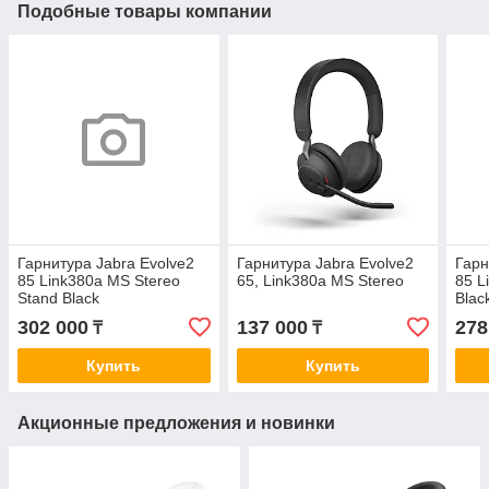
Подобные товары компании
Гарнитура Jabra Evolve2
Гарнитура Jabra Evolve2
Гарн
85 Link380a MS Stereo
65, Link380a MS Stereo
85 L
Stand Black
Blac
302 000
137 000
278
₸
₸
Купить
Купить
Акционные предложения и новинки