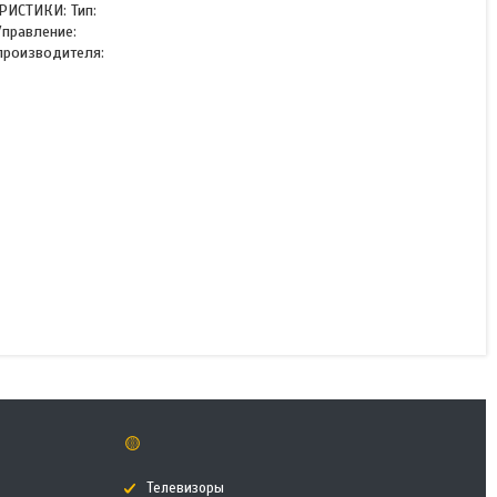
РИСТИКИ: Тип:
Управление:
 производителя:
Выпрямитель ROWENTA
SF1627F0
В наличии
17 990 ₸
КУПИТЬ
🟡
Телевизоры