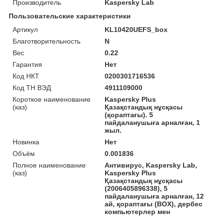
Производитель
Kaspersky Lab
Пользовательские характеристики
Артикул
KL10420UEFS_box
Благотворительность
N
Вес
0.22
Гарантия
Нет
Код НКТ
0200301716536
Код ТН ВЭД
4911109000
Короткое наименование
Kaspersky Plus
(каз)
Қазақстандық нұсқасы
(қораптағы). 5
пайдаланушыға арналған, 1
жыл.
Новинка
Нет
Объём
0.001836
Полное наименование
Антивирус, Kaspersky Lab,
(каз)
Kaspersky Plus
Қазақстандық нұсқасы
(2006405896338), 5
пайдаланушыға арналған, 12
ай, қораптағы (BOX), дербес
компьютерлер мен