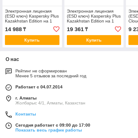
Электронная лицензия
Электронная лицензия
Элек
(ESD ключ) Kaspersky Plus
(ESD ключ) Kaspersky Plus
(ESD
Kazakhstan Edition на 1
Kazakhstan Edition на 1
Clou
год 3 устройства
год 5 устройств
Kaza
14 988
19 361
9 2
₸
₸
год
Купить
Купить
О нас
Рейтинг не сформирован
Менее 5 отзывов за последний год
Работает с 04.07.2014
г. Алматы
Жолбарыс 4/1, Алматы, Казахстан
Контакты
Сегодня работает с 09:00 до 17:00
Показать весь график работы