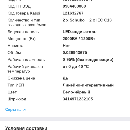
Код ТН ВЭД
8504403008
Код товара Kaspi
121632767
Количество и тип
2 x Schuko + 2 х IEC C13
выходных разъёмов
Лицевая панель
LED-индикаторы
Мощность (Bт)
2000ВА / 1200Вт
Новинка
Нет
Объём
0.029943675
Рабочая влажность
0-95% (без конденсации)
Рабочий диапазон
от 0 до 40 °С
температур
Снижена цена
Да
Тип ИБП
Линейно-интерактивный
Цвет
Бело-чёрный
Штрихкод
3414971232105
Скрыть
Условия доставки