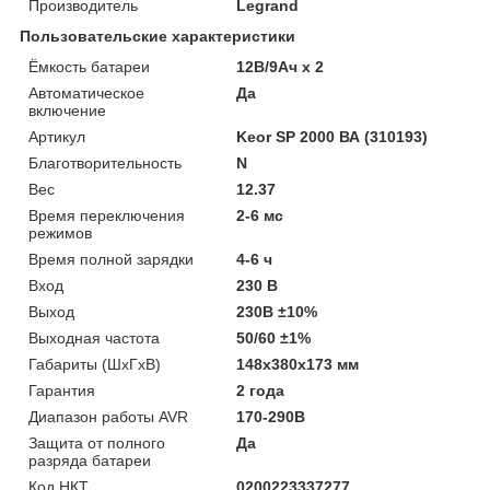
Производитель
Legrand
Пользовательские характеристики
Ёмкость батареи
12В/9Ач х 2
Автоматическое
Да
включение
Артикул
Keor SP 2000 ВА (310193)
Благотворительность
N
Вес
12.37
Время переключения
2-6 мс
режимов
Время полной зарядки
4-6 ч
Вход
230 В
Выход
230В ±10%
Выходная частота
50/60 ±1%
Габариты (ШхГхВ)
148x380x173 мм
Гарантия
2 года
Диапазон работы AVR
170-290В
Защита от полного
Да
разряда батареи
Код НКТ
0200223337277