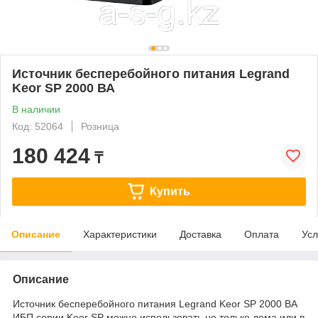
Источник бесперебойного питания Legrand
Keor SP 2000 ВА
В наличии
Код: 52064
Розница
180 424
₸
Купить
Описание
Характеристики
Доставка
Оплата
Усл
Описание
Источник бесперебойного питания Legrand Keor SP 2000 ВА
ИБП серии Keor SP можно использовать не только дома или в