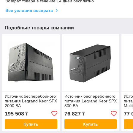
Возврат товара в течение 14 дней бесплатно
Все условия возврата
Подобные товары компании
Источник бесперебойного
Источник бесперебойного
Исто
питания Legrand Keor SPX
питания Legrand Keor SPX
пита
2000 ВА
800 ВА
Mult
195 508
76 827
77 
₸
₸
Купить
Купить