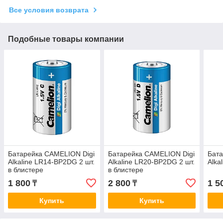
Все условия возврата
Подобные товары компании
Батарейка CAMELION Digi
Батарейка CAMELION Digi
Бата
Alkaline LR14-BP2DG 2 шт.
Alkaline LR20-BP2DG 2 шт.
Alka
в блистере
в блистере
1 800
2 800
1 5
₸
₸
Купить
Купить