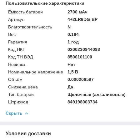
Пользовательские характеристики
Ёмкость батареи
2700 мАч
Артикул
4+2LR6DG-BP
Благотворительность
N
Вес
0.164
Гарантия
1 год
Код НКТ
0200230944093
Код ТН ВЭД
8506101100
Новинка
Нет
Номинальное напряжение
1,5 В
Объём
0.000206597
Снижена цена
Да
Тип батареи
Щелочные (алкалиновые)
Штрихкод
849198003734
Скрыть
Условия доставки