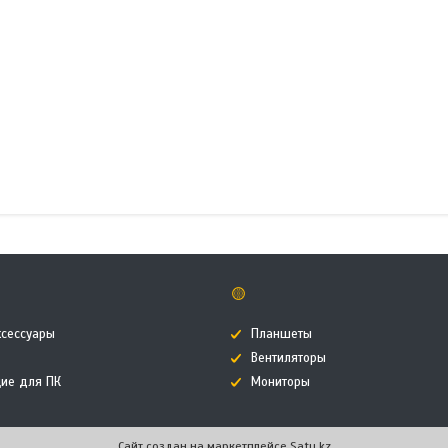
🟡
ксессуары
Планшеты
Вентиляторы
ие для ПК
Мониторы
Сайт создан на маркетплейсе
Satu.kz