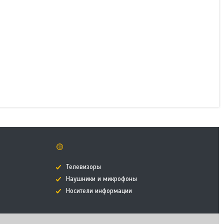
Напольная стойка SVC
для автомобильной
зарядной станции AC Тype
2 - 7кВт
Нет в наличии
142 421 ₸
🟡
Телевизоры
Наушники и микрофоны
Носители информации