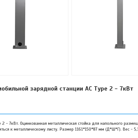
обильной зарядной станции AC Тype 2 - 7кВт
e 2 - 7кВт. Оцинкованная металлическая стойка для напольного разме
ься к металлическому листу. Размер 1161*150*87 мм (Д*Ш*Г). Вес - 5,1