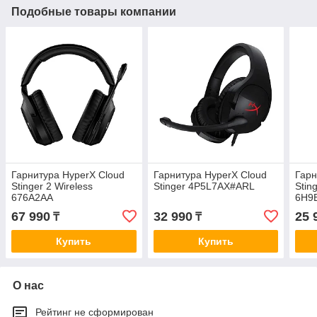
Подобные товары компании
Гарнитура HyperX Cloud
Гарнитура HyperX Cloud
Гарн
Stinger 2 Wireless
Stinger 4P5L7AX#ARL
Stin
676A2AA
6H9
67 990
32 990
25 
₸
₸
Купить
Купить
О нас
Рейтинг не сформирован