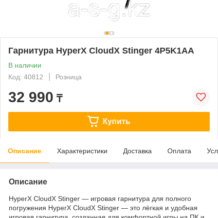
Гарнитура HyperX CloudX Stinger 4P5K1AA
В наличии
Код: 40812
Розница
32 990
₸
Купить
Описание
Характеристики
Доставка
Оплата
Усл
Описание
HyperX CloudX Stinger — игровая гарнитура для полного
погружения HyperX CloudX Stinger — это лёгкая и удобная
игровая гарнитура, созданная для комфортной игры на ПК и