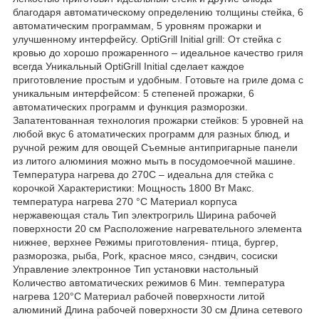
благодаря автоматическому определению толщины стейка, 6
автоматическим программам, 5 уровням прожарки и
улучшенному интерфейсу. OptiGrill Initial grill: От стейка с
кровью до хорошо прожаренного – идеальное качество гриля
всегда Уникальный OptiGrill Initial сделает каждое
приготовление простым и удобным. Готовьте на гриле дома c
уникальным интерфейсом: 5 степеней прожарки, 6
автоматических программ и функция разморозки.
Запатентованная технология прожарки стейков: 5 уровней на
любой вкус 6 атоматических программ для разных блюд, и
ручной режим для овощей Съемные антипригарные панели
из литого алюминия можно мыть в посудомоечной машине.
Температура нагрева до 270С – идеальна для стейка с
корочкой Характеристики: Мощность 1800 Вт Макс.
температура нагрева 270 °C Материал корпуса
нержавеющая сталь Тип электрогриль Ширина рабочей
поверхности 20 см Расположение нагревательного элемента
нижнее, верхнее Режимы приготовления- птица, бургер,
разморозка, рыба, Pork, красное мясо, сэндвич, сосиски
Управление электронное Тип установки настольный
Количество автоматических режимов 6 Мин. температура
нагрева 120°C Материал рабочей поверхности литой
алюминий Длина рабочей поверхности 30 см Длина сетевого