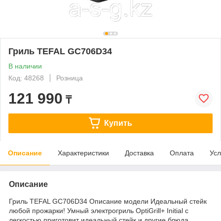
Гриль TEFAL GC706D34
В наличии
Код: 48268
Розница
121 990
₸
Купить
Описание
Характеристики
Доставка
Оплата
Усл
Описание
Гриль TEFAL GC706D34 Описание модели Идеальный стейк
любой прожарки! Умный электрогриль OptiGrill+ Initial с
легкостью приготовит идеальный стейк и другие блюда