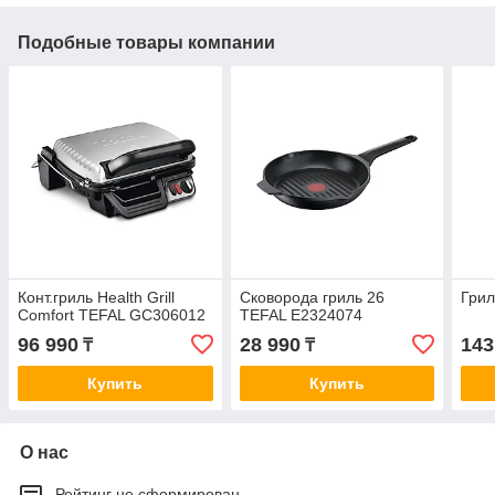
Подобные товары компании
Конт.гриль Health Grill
Сковорода гриль 26
Грил
Comfort TEFAL GC306012
TEFAL E2324074
96 990
28 990
143
₸
₸
Купить
Купить
О нас
Рейтинг не сформирован