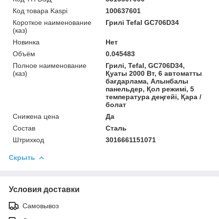
Код товара Kaspi
100637601
Короткое наименование
Грилі Tefal GC706D34
(каз)
Новинка
Нет
Объём
0.045483
Полное наименование
Грилі, Tefal, GC706D34,
(каз)
Қуаты 2000 Вт, 6 автоматты
бағдарлама, Алынбалы
панельдер, Қол режимі, 5
температура деңгейі, Қара /
болат
Снижена цена
Да
Состав
Сталь
Штрихкод
3016661151071
Скрыть
Условия доставки
Самовывоз