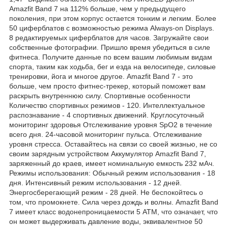
Amazfit Band 7 на 112% больше, чем у предыдущего
поколения, при этом корпус остается тонким и легким. Более
50 циферблатов с возможностью режима Always-on Displays.
8 редактируемых циферблатов для часов. Загружайте свои
собственные фотографии. Пришло время убедиться в силе
фитнеса. Получите данные по всем вашим любимым видам
спорта, таким как ходьба, бег и езда на велосипеде, силовые
тренировки, йога и многое другое. Amazfit Band 7 - это
больше, чем просто фитнес-трекер, который поможет вам
раскрыть внутреннюю силу. Спортивные особенности
Количество спортивных режимов - 120. Интеллектуальное
распознавание - 4 спортивных движений. Круглосуточный
мониторинг здоровья Отслеживание уровня SpO2 в течение
всего дня. 24-часовой мониторинг пульса. Отслеживание
уровня стресса. Оставайтесь на связи со своей жизнью, не со
своим зарядным устройством Аккумулятор Amazfit Band 7,
заряженный до краев, имеет номинальную емкость 232 мАч.
Режимы использования: Обычный режим использования - 18
дня. Интенсивный режим использования - 12 дней.
Энергосберегающий режим - 28 дней. Не беспокойтесь о
том, что промокнете. Сила через дождь и волны. Amazfit Band
7 имеет класс водонепроницаемости 5 АТМ, что означает, что
он может выдерживать давление воды, эквивалентное 50