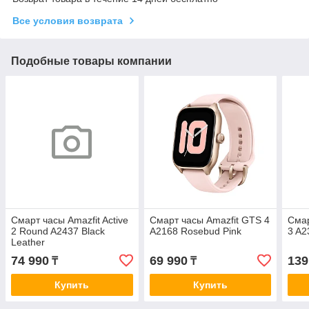
Все условия возврата
Подобные товары компании
Смарт часы Amazfit Active
Смарт часы Amazfit GTS 4
Смар
2 Round A2437 Black
A2168 Rosebud Pink
3 A2
Leather
74 990
69 990
139
₸
₸
Купить
Купить