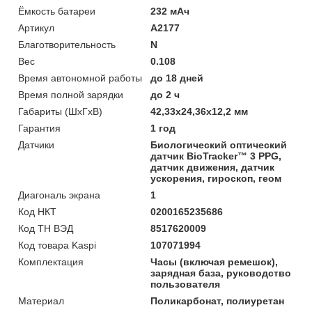
Ёмкость батареи
232 мАч
Артикул
A2177
Благотворительность
N
Вес
0.108
Время автономной работы
до 18 дней
Время полной зарядки
до 2 ч
Габариты (ШхГхВ)
42,33x24,36x12,2 мм
Гарантия
1 год
Датчики
Биологический оптический
датчик BioTracker™ 3 PPG,
датчик движения, датчик
ускорения, гироскоп, геом
Диагональ экрана
1
Код НКТ
0200165235686
Код ТН ВЭД
8517620009
Код товара Kaspi
107071994
Комплектация
Часы (включая ремешок),
зарядная база, руководство
пользователя
Материал
Поликарбонат, полиуретан