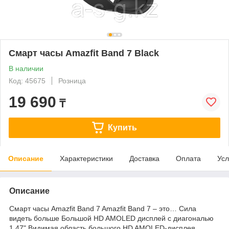
Смарт часы Amazfit Band 7 Black
В наличии
Код: 45675
Розница
19 690
₸
Купить
Описание
Характеристики
Доставка
Оплата
Усл
Описание
Смарт часы Amazfit Band 7 Amazfit Band 7 – это… Сила
видеть больше Большой HD AMOLED дисплей с диагональю
1,47" Видимая область большого HD AMOLED-дисплея